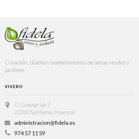
Creación , diseño y mantenimiento de areas verdes y
jardines.
VIVERO
C/ Gaspar lax 7
22200 Sariñena, (Huesca)
administracion@fidela.es
974 57 11 59