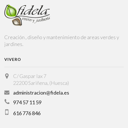
Creación , diseño y mantenimiento de areas verdes y
jardines.
VIVERO
C/ Gaspar lax 7
22200 Sariñena, (Huesca)
administracion@fidela.es
974 57 11 59
616 776 846