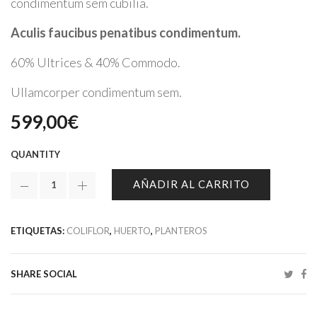
condimentum sem cubilia.
Aculis faucibus penatibus condimentum.
60% Ultrices & 40% Commodo.
Ullamcorper condimentum sem.
599,00
€
QUANTITY
AÑADIR AL CARRITO
ETIQUETAS:
COLIFLOR
,
HUERTO
,
PLANTEROS
SHARE SOCIAL