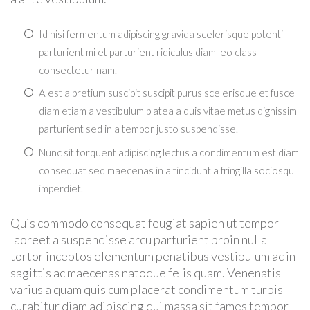
Id nisi fermentum adipiscing gravida scelerisque potenti
parturient mi et parturient ridiculus diam leo class
consectetur nam.
A est a pretium suscipit suscipit purus scelerisque et fusce
diam etiam a vestibulum platea a quis vitae metus dignissim
parturient sed in a tempor justo suspendisse.
Nunc sit torquent adipiscing lectus a condimentum est diam
consequat sed maecenas in a tincidunt a fringilla sociosqu
imperdiet.
Quis commodo consequat feugiat sapien ut tempor
laoreet a suspendisse arcu parturient proin nulla
tortor inceptos elementum penatibus vestibulum ac in
sagittis ac maecenas natoque felis quam. Venenatis
varius a quam quis cum placerat condimentum turpis
curabitur diam adipiscing dui massa sit fames tempor