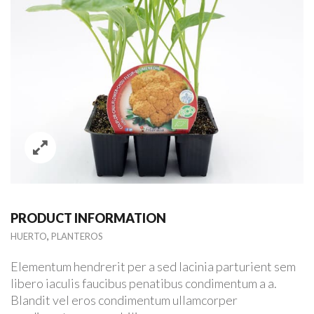
PRODUCT INFORMATION
,
HUERTO
PLANTEROS
Elementum hendrerit per a sed lacinia parturient sem
libero iaculis faucibus penatibus condimentum a a.
Blandit vel eros condimentum ullamcorper