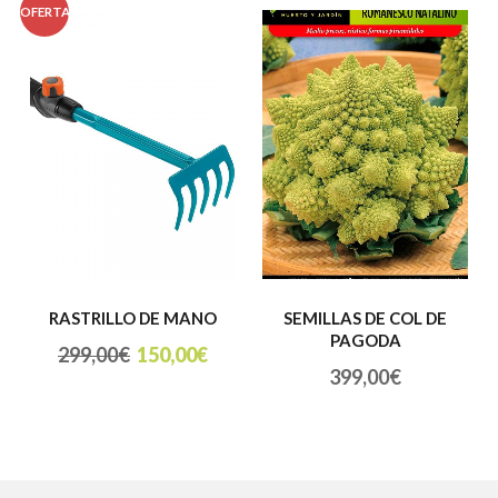
OFERTA
O
RASTRILLO DE MANO
SEMILLAS DE COL DE
PAGODA
299,00
€
150,00
€
399,00
€