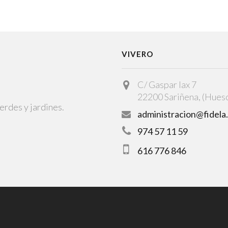
VIVERO
C/ Gaspar lax 7
22200 Sariñena, (Hues
erdes y jardines.
administracion@fidela
974 57 11 59
616 776 846