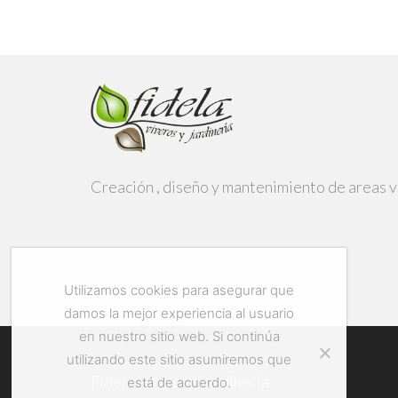
Creación , diseño y mantenimiento de areas v
Utilizamos cookies para asegurar que
damos la mejor experiencia al usuario
en nuestro sitio web. Si continúa
utilizando este sitio asumiremos que
Fidela viveros y jardinería
está de acuerdo.